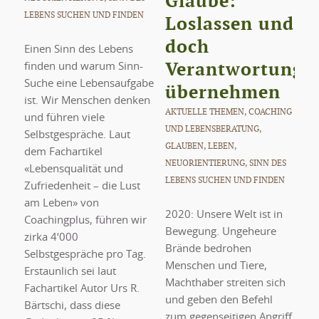
Glaube:
LEBENS SUCHEN UND FINDEN
Loslassen und
doch
Einen Sinn des Lebens
Verantwortung
finden und warum Sinn-
Suche eine Lebensaufgabe
übernehmen
ist. Wir Menschen denken
AKTUELLE THEMEN
,
COACHING
und führen viele
UND LEBENSBERATUNG
,
Selbstgespräche. Laut
GLAUBEN
,
LEBEN
,
dem Fachartikel
NEUORIENTIERUNG
,
SINN DES
«Lebensqualität und
LEBENS SUCHEN UND FINDEN
Zufriedenheit – die Lust
am Leben» von
2020: Unsere Welt ist in
Coachingplus, führen wir
Bewegung. Ungeheure
zirka 4‘000
Brände bedrohen
Selbstgespräche pro Tag.
Menschen und Tiere,
Erstaunlich sei laut
Machthaber streiten sich
Fachartikel Autor Urs R.
und geben den Befehl
Bärtschi, dass diese
zum gegenseitigen Angriff,