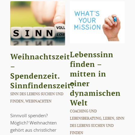
Lebenssinn
Weihnachtszeit
finden –
–
mitten in
Spendenzeit.
einer
Sinnfindenszeit?
dynamischen
SINN DES LEBENS SUCHEN UND
Welt
FINDEN
,
WEIHNACHTEN
COACHING UND
Sinnvoll spenden?
LEBENSBERATUNG
,
LEBEN
,
SINN
Möglich? Weihnachten
DES LEBENS SUCHEN UND
gehört aus christlicher
FINDEN