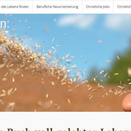
 des Lebens finden
Berufliche Neuorientierung
Christliche Jobs
Christlic
n: