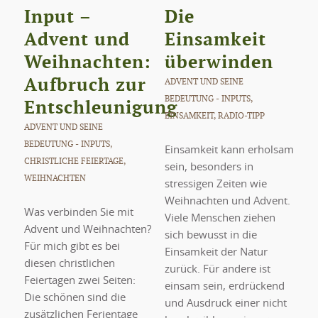
Input –
Die
Advent und
Einsamkeit
Weihnachten:
überwinden
Aufbruch zur
ADVENT UND SEINE
BEDEUTUNG - INPUTS
,
Entschleunigung
EINSAMKEIT
,
RADIO-TIPP
ADVENT UND SEINE
BEDEUTUNG - INPUTS
,
Einsamkeit kann erholsam
CHRISTLICHE FEIERTAGE
,
sein, besonders in
WEIHNACHTEN
stressigen Zeiten wie
Weihnachten und Advent.
Was verbinden Sie mit
Viele Menschen ziehen
Advent und Weihnachten?
sich bewusst in die
Für mich gibt es bei
Einsamkeit der Natur
diesen christlichen
zurück. Für andere ist
Feiertagen zwei Seiten:
einsam sein, erdrückend
Die schönen sind die
und Ausdruck einer nicht
zusätzlichen Ferientage