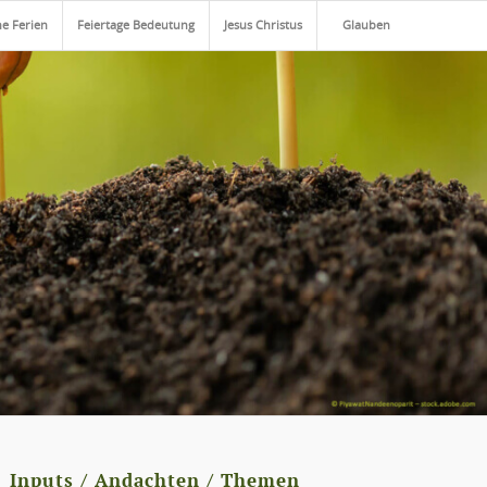
he Ferien
Feiertage Bedeutung
Jesus Christus
Glauben
Inputs / Andachten / Themen