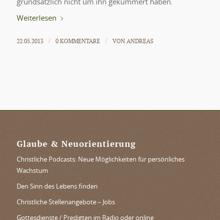
grundsätzlich nicht um ihn gekümmert haben.
Weiterlesen
22.05.2013
0 KOMMENTARE
VON
ANDREAS
/
/
Glaube & Neuorientierung
Christliche Podcasts: Neue Möglichkeiten für persönliches
Wachstum
Den Sinn des Lebens finden
Christliche Stellenangebote – Jobs
Gottesdienste / Predigten im Radio oder online